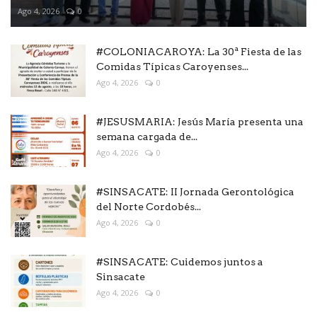
Ago 4, 2026
0
#COLONIACAROYA: La 30ª Fiesta de las
Comidas Típicas Caroyenses...
Ago 4, 2026
0
#JESUSMARIA: Jesús María presenta una
semana cargada de...
Ago 4, 2026
0
#SINSACATE: II Jornada Gerontológica
del Norte Cordobés...
Ago 4, 2026
0
#SINSACATE: Cuidemos juntos a
Sinsacate
Ago 4, 2026
0