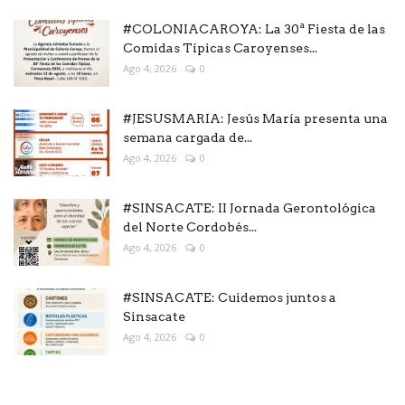
#COLONIACAROYA: La 30ª Fiesta de las
Comidas Típicas Caroyenses...
Ago 4, 2026
0
#JESUSMARIA: Jesús María presenta una
semana cargada de...
Ago 4, 2026
0
#SINSACATE: II Jornada Gerontológica
del Norte Cordobés...
Ago 4, 2026
0
#SINSACATE: Cuidemos juntos a
Sinsacate
Ago 4, 2026
0