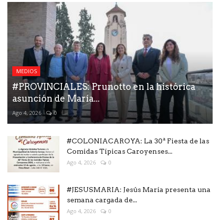
MEDIOS
#PROVINCIALES: Prunotto en la histórica
asunción de María...
Ago 4, 2026
0
#COLONIACAROYA: La 30ª Fiesta de las
Comidas Típicas Caroyenses...
Ago 4, 2026
0
#JESUSMARIA: Jesús María presenta una
semana cargada de...
Ago 4, 2026
0