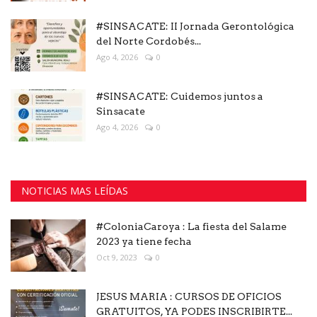
#SINSACATE: II Jornada Gerontológica
del Norte Cordobés...
Ago 4, 2026
0
#SINSACATE: Cuidemos juntos a
Sinsacate
Ago 4, 2026
0
NOTICIAS MAS LEÍDAS
#ColoniaCaroya : La fiesta del Salame
2023 ya tiene fecha
Oct 9, 2023
0
JESUS MARIA : CURSOS DE OFICIOS
GRATUITOS, YA PODES INSCRIBIRTE...