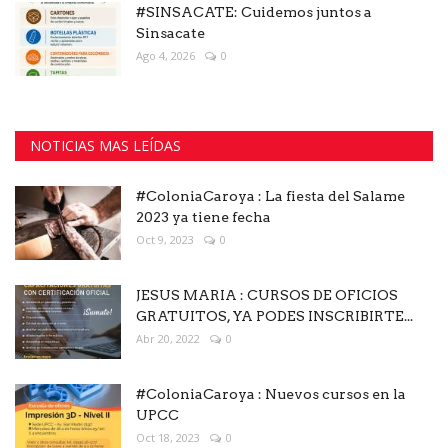
#SINSACATE: Cuidemos juntos a
Sinsacate
Ago 4, 2026
0
NOTICIAS MAS LEÍDAS
#ColoniaCaroya : La fiesta del Salame
2023 ya tiene fecha
Oct 9, 2023
0
JESUS MARIA : CURSOS DE OFICIOS
GRATUITOS, YA PODES INSCRIBIRTE...
Abr 20, 2022
0
#ColoniaCaroya : Nuevos cursos en la
UPCC
Oct 18, 2023
0