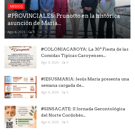
MEDIOS
#PROVINCIALES: Prunotto en la histórica
asunción de María...
Ago 4, 2026
0
#COLONIACAROYA: La 30ª Fiesta de las
Comidas Típicas Caroyenses...
Ago 4, 2026
0
#JESUSMARIA: Jesús María presenta una
semana cargada de...
Ago 4, 2026
0
#SINSACATE: II Jornada Gerontológica
del Norte Cordobés...
Ago 4, 2026
0