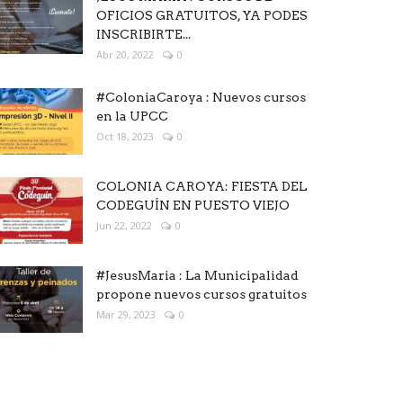
OFICIOS GRATUITOS, YA PODES
INSCRIBIRTE...
Abr 20, 2022
0
#ColoniaCaroya : Nuevos cursos
en la UPCC
Oct 18, 2023
0
COLONIA CAROYA: FIESTA DEL
CODEGUÍN EN PUESTO VIEJO
Jun 22, 2022
0
#JesusMaria : La Municipalidad
propone nuevos cursos gratuitos
Mar 29, 2023
0