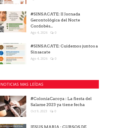
#SINSACATE: II Jornada
Gerontológica del Norte
Cordobés...
Ago 4, 2026
0
#SINSACATE: Cuidemos juntos a
Sinsacate
Ago 4, 2026
0
NOTICIAS MAS LEÍDAS
#ColoniaCaroya : La fiesta del
Salame 2023 ya tiene fecha
Oct 9, 2023
0
JESUS MARIA : CURSOS DE