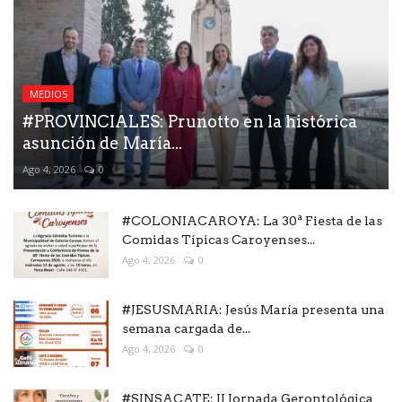
MEDIOS
#PROVINCIALES: Prunotto en la histórica
asunción de María...
Ago 4, 2026
0
#COLONIACAROYA: La 30ª Fiesta de las
Comidas Típicas Caroyenses...
Ago 4, 2026
0
#JESUSMARIA: Jesús María presenta una
semana cargada de...
Ago 4, 2026
0
#SINSACATE: II Jornada Gerontológica