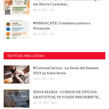
del Norte Cordobés...
Ago 4, 2026
0
#SINSACATE: Cuidemos juntos a
Sinsacate
Ago 4, 2026
0
NOTICIAS MAS LEÍDAS
#ColoniaCaroya : La fiesta del Salame
2023 ya tiene fecha
Oct 9, 2023
0
JESUS MARIA : CURSOS DE OFICIOS
GRATUITOS, YA PODES INSCRIBIRTE...
Abr 20, 2022
0