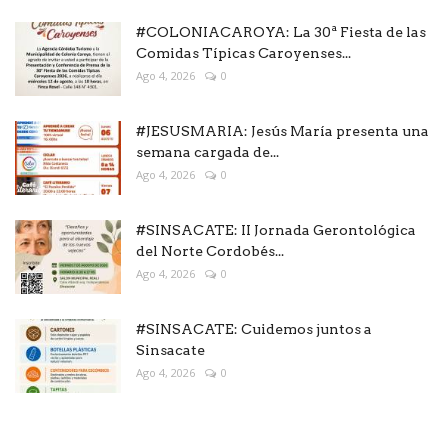
#COLONIACAROYA: La 30ª Fiesta de las
Comidas Típicas Caroyenses...
Ago 4, 2026
0
#JESUSMARIA: Jesús María presenta una
semana cargada de...
Ago 4, 2026
0
#SINSACATE: II Jornada Gerontológica
del Norte Cordobés...
Ago 4, 2026
0
#SINSACATE: Cuidemos juntos a
Sinsacate
Ago 4, 2026
0