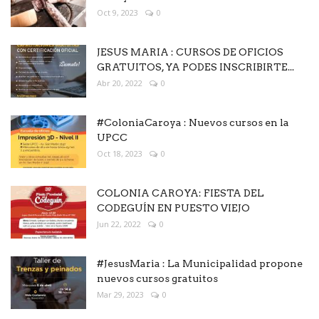
Oct 9, 2023
0
JESUS MARIA : CURSOS DE OFICIOS
GRATUITOS, YA PODES INSCRIBIRTE...
Abr 20, 2022
0
#ColoniaCaroya : Nuevos cursos en la
UPCC
Oct 18, 2023
0
COLONIA CAROYA: FIESTA DEL
CODEGUÍN EN PUESTO VIEJO
Jun 22, 2022
0
#JesusMaria : La Municipalidad propone
nuevos cursos gratuitos
Mar 29, 2023
0