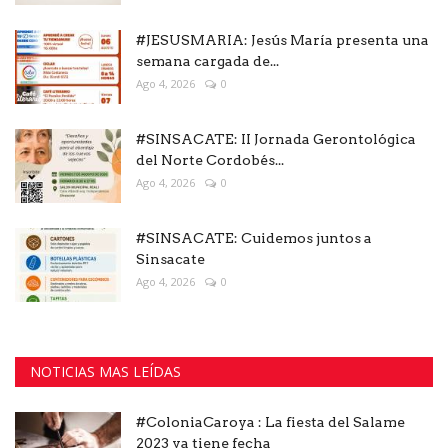
#JESUSMARIA: Jesús María presenta una
semana cargada de...
Ago 4, 2026
0
#SINSACATE: II Jornada Gerontológica
del Norte Cordobés...
Ago 4, 2026
0
#SINSACATE: Cuidemos juntos a
Sinsacate
Ago 4, 2026
0
NOTICIAS MAS LEÍDAS
#ColoniaCaroya : La fiesta del Salame
2023 ya tiene fecha