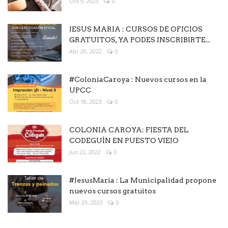
Oct 9, 2023
0
JESUS MARIA : CURSOS DE OFICIOS
GRATUITOS, YA PODES INSCRIBIRTE...
Abr 20, 2022
0
#ColoniaCaroya : Nuevos cursos en la
UPCC
Oct 18, 2023
0
COLONIA CAROYA: FIESTA DEL
CODEGUÍN EN PUESTO VIEJO
Jun 22, 2022
0
#JesusMaria : La Municipalidad propone
nuevos cursos gratuitos
Mar 29, 2023
0