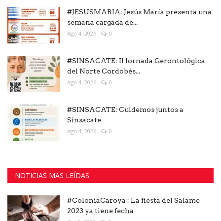
#JESUSMARIA: Jesús María presenta una
semana cargada de...
Ago 4, 2026
0
#SINSACATE: II Jornada Gerontológica
del Norte Cordobés...
Ago 4, 2026
0
#SINSACATE: Cuidemos juntos a
Sinsacate
Ago 4, 2026
0
NOTICIAS MAS LEÍDAS
#ColoniaCaroya : La fiesta del Salame
2023 ya tiene fecha