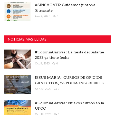
#SINSACATE: Cuidemos juntos a
Sinsacate
Ago 4, 2026
0
NOTICIAS MAS LEÍDAS
#ColoniaCaroya : La fiesta del Salame
2023 ya tiene fecha
Oct 9, 2023
0
JESUS MARIA : CURSOS DE OFICIOS
GRATUITOS, YA PODES INSCRIBIRTE...
Abr 20, 2022
0
#ColoniaCaroya : Nuevos cursos en la
UPCC
Oct 18, 2023
0