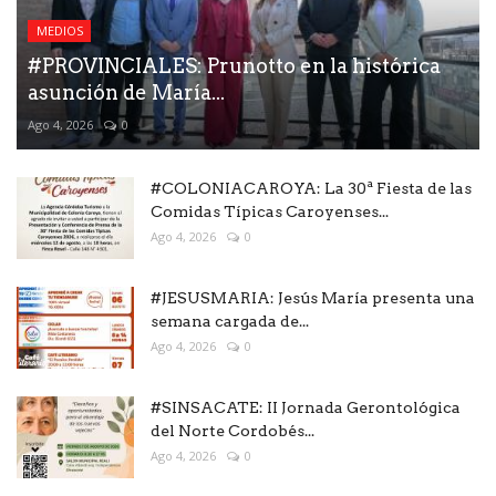
MEDIOS
#PROVINCIALES: Prunotto en la histórica
asunción de María...
Ago 4, 2026
0
#COLONIACAROYA: La 30ª Fiesta de las
Comidas Típicas Caroyenses...
Ago 4, 2026
0
#JESUSMARIA: Jesús María presenta una
semana cargada de...
Ago 4, 2026
0
#SINSACATE: II Jornada Gerontológica
del Norte Cordobés...
Ago 4, 2026
0