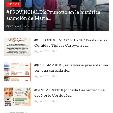
MEDIOS
#PROVINCIALES: Prunotto en la histórica
asunción de María...
Ago 4, 2026
0
#COLONIACAROYA: La 30ª Fiesta de las
Comidas Típicas Caroyenses...
Ago 4, 2026
0
#JESUSMARIA: Jesús María presenta una
semana cargada de...
Ago 4, 2026
0
#SINSACATE: II Jornada Gerontológica
del Norte Cordobés...
Ago 4, 2026
0