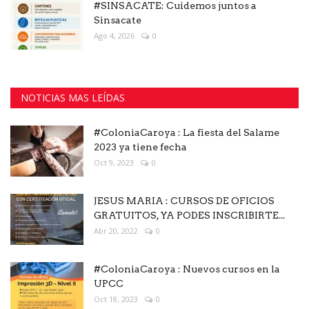
#SINSACATE: Cuidemos juntos a
Sinsacate
Ago 4, 2026
0
NOTICIAS MAS LEÍDAS
#ColoniaCaroya : La fiesta del Salame
2023 ya tiene fecha
Oct 9, 2023
0
JESUS MARIA : CURSOS DE OFICIOS
GRATUITOS, YA PODES INSCRIBIRTE...
Abr 20, 2022
0
#ColoniaCaroya : Nuevos cursos en la
UPCC
Oct 18, 2023
0