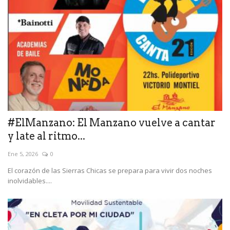
#ElManzano: El Manzano vuelve a cantar
y late al ritmo...
Ene 5, 2026
0
El corazón de las Sierras Chicas se prepara para vivir dos noches
inolvidables....