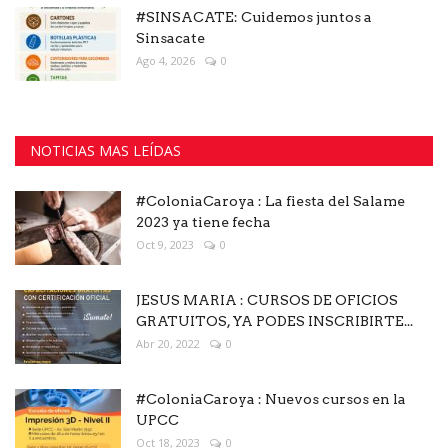
#SINSACATE: Cuidemos juntos a
Sinsacate
Ago 4, 2026
0
NOTICIAS MAS LEÍDAS
#ColoniaCaroya : La fiesta del Salame
2023 ya tiene fecha
Oct 9, 2023
0
JESUS MARIA : CURSOS DE OFICIOS
GRATUITOS, YA PODES INSCRIBIRTE...
Abr 20, 2022
0
#ColoniaCaroya : Nuevos cursos en la
UPCC
Oct 18, 2023
0