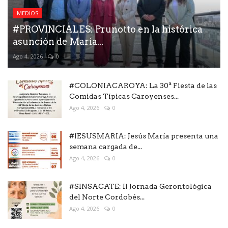
MEDIOS
#PROVINCIALES: Prunotto en la histórica
asunción de María...
Ago 4, 2026
0
#COLONIACAROYA: La 30ª Fiesta de las
Comidas Típicas Caroyenses...
Ago 4, 2026
0
#JESUSMARIA: Jesús María presenta una
semana cargada de...
Ago 4, 2026
0
#SINSACATE: II Jornada Gerontológica
del Norte Cordobés...
Ago 4, 2026
0