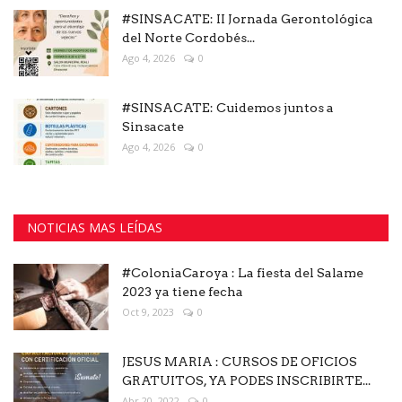
#SINSACATE: II Jornada Gerontológica
del Norte Cordobés...
Ago 4, 2026
0
#SINSACATE: Cuidemos juntos a
Sinsacate
Ago 4, 2026
0
NOTICIAS MAS LEÍDAS
#ColoniaCaroya : La fiesta del Salame
2023 ya tiene fecha
Oct 9, 2023
0
JESUS MARIA : CURSOS DE OFICIOS
GRATUITOS, YA PODES INSCRIBIRTE...
Abr 20, 2022
0