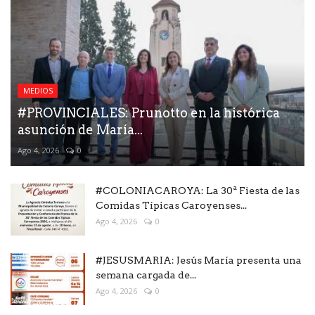
MEDIOS
#PROVINCIALES: Prunotto en la histórica
asunción de María...
Ago 4, 2026
0
#COLONIACAROYA: La 30ª Fiesta de las
Comidas Típicas Caroyenses...
Ago 4, 2026
0
#JESUSMARIA: Jesús María presenta una
semana cargada de...
Ago 4, 2026
0