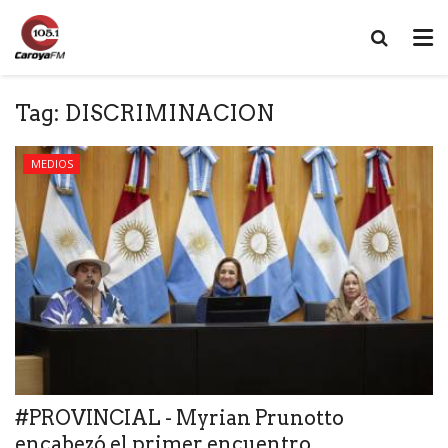
Tag:
DISCRIMINACION
MEDIOS
#PROVINCIAL - Myrian Prunotto
encabezó el primer encuentro...