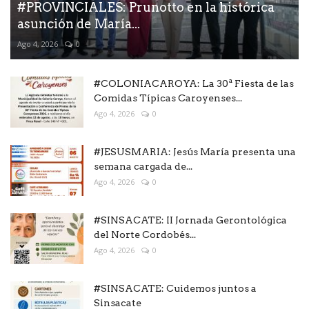
#PROVINCIALES: Prunotto en la histórica
asunción de María...
Ago 4, 2026
0
#COLONIACAROYA: La 30ª Fiesta de las
Comidas Típicas Caroyenses...
Ago 4, 2026
0
#JESUSMARIA: Jesús María presenta una
semana cargada de...
Ago 4, 2026
0
#SINSACATE: II Jornada Gerontológica
del Norte Cordobés...
Ago 4, 2026
0
#SINSACATE: Cuidemos juntos a
Sinsacate