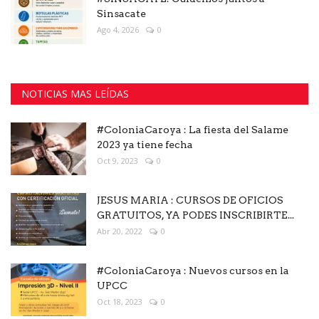
Sinsacate
Ago 4, 2026
0
NOTICIAS MAS LEÍDAS
#ColoniaCaroya : La fiesta del Salame
2023 ya tiene fecha
Oct 9, 2023
0
JESUS MARIA : CURSOS DE OFICIOS
GRATUITOS, YA PODES INSCRIBIRTE...
Abr 20, 2022
0
#ColoniaCaroya : Nuevos cursos en la
UPCC
Oct 18, 2023
0