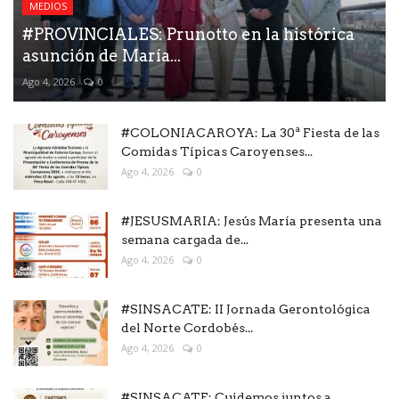
MEDIOS
#PROVINCIALES: Prunotto en la histórica
asunción de María...
Ago 4, 2026
0
#COLONIACAROYA: La 30ª Fiesta de las
Comidas Típicas Caroyenses...
Ago 4, 2026
0
#JESUSMARIA: Jesús María presenta una
semana cargada de...
Ago 4, 2026
0
#SINSACATE: II Jornada Gerontológica
del Norte Cordobés...
Ago 4, 2026
0
#SINSACATE: Cuidemos juntos a