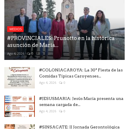
MEDIOS
#PROVINCIALES: Prunotto en la histórica
asunción de María...
Ago 4, 2026
0
#COLONIACAROYA: La 30ª Fiesta de las
Comidas Típicas Caroyenses...
Ago 4, 2026
0
#JESUSMARIA: Jesús María presenta una
semana cargada de...
Ago 4, 2026
0
#SINSACATE: II Jornada Gerontológica