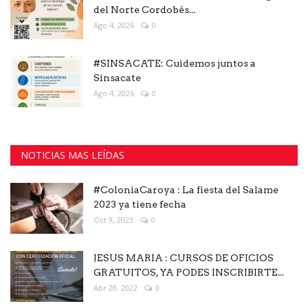
del Norte Cordobés...
Ago 4, 2026
0
#SINSACATE: Cuidemos juntos a
Sinsacate
Ago 4, 2026
0
NOTICIAS MAS LEÍDAS
#ColoniaCaroya : La fiesta del Salame
2023 ya tiene fecha
Oct 9, 2023
0
JESUS MARIA : CURSOS DE OFICIOS
GRATUITOS, YA PODES INSCRIBIRTE...
Abr 20, 2022
0