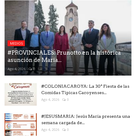
MEDIOS
#PROVINCIALES: Prunotto en la histórica
asunción de María...
Ago 4, 2026
0
#COLONIACAROYA: La 30ª Fiesta de las
Comidas Típicas Caroyenses...
Ago 4, 2026
0
#JESUSMARIA: Jesús María presenta una
semana cargada de...
Ago 4, 2026
0