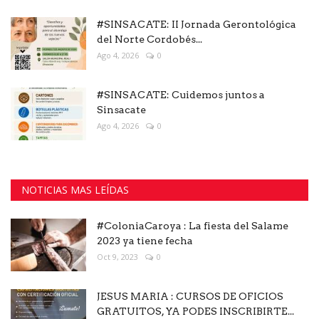
#SINSACATE: II Jornada Gerontológica
del Norte Cordobés...
Ago 4, 2026
0
#SINSACATE: Cuidemos juntos a
Sinsacate
Ago 4, 2026
0
NOTICIAS MAS LEÍDAS
#ColoniaCaroya : La fiesta del Salame
2023 ya tiene fecha
Oct 9, 2023
0
JESUS MARIA : CURSOS DE OFICIOS
GRATUITOS, YA PODES INSCRIBIRTE...