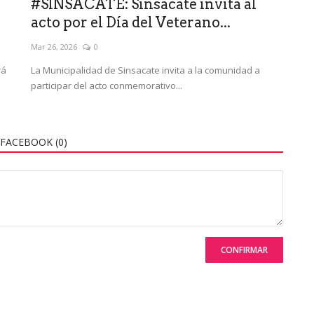
#SINSACATE: Sinsacate invita al
acto por el Día del Veterano...
Mar 26, 2026
0
rá
La Municipalidad de Sinsacate invita a la comunidad a
participar del acto conmemorativo...
FACEBOOK (
0
)
CONFIRMAR