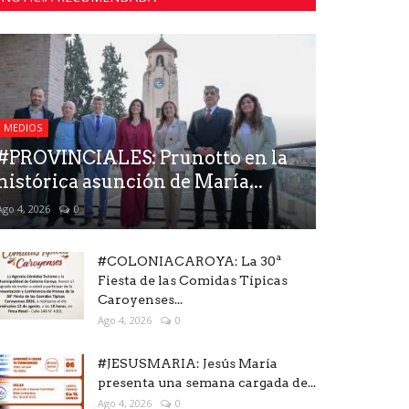
MEDIOS
#PROVINCIALES: Prunotto en la
histórica asunción de María...
Ago 4, 2026
0
#COLONIACAROYA: La 30ª
Fiesta de las Comidas Típicas
Caroyenses...
Ago 4, 2026
0
#JESUSMARIA: Jesús María
presenta una semana cargada de...
Ago 4, 2026
0