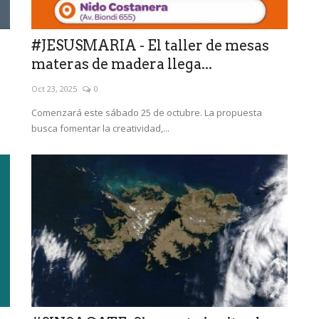
#JESUSMARIA - El taller de mesas
materas de madera llega...
Oct 23, 2025
0
Comenzará este sábado 25 de octubre. La propuesta
busca fomentar la creatividad,...