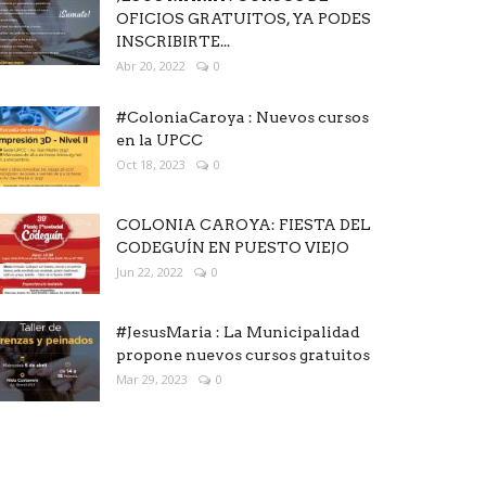
OFICIOS GRATUITOS, YA PODES
INSCRIBIRTE...
Abr 20, 2022
0
#ColoniaCaroya : Nuevos cursos
en la UPCC
Oct 18, 2023
0
COLONIA CAROYA: FIESTA DEL
CODEGUÍN EN PUESTO VIEJO
Jun 22, 2022
0
#JesusMaria : La Municipalidad
propone nuevos cursos gratuitos
Mar 29, 2023
0