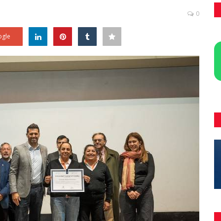
0
gle