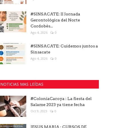
#SINSACATE: II Jornada
Gerontológica del Norte
Cordobés...
Ago 4, 2026
0
#SINSACATE: Cuidemos juntos a
Sinsacate
Ago 4, 2026
0
NOTICIAS MAS LEÍDAS
#ColoniaCaroya : La fiesta del
Salame 2023 ya tiene fecha
Oct 9, 2023
0
JESUS MARIA : CURSOS DE