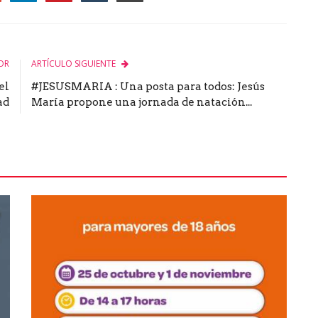
le
OR
ARTÍCULO SIGUIENTE
el
#JESUSMARIA : Una posta para todos: Jesús
ad
María propone una jornada de natación...