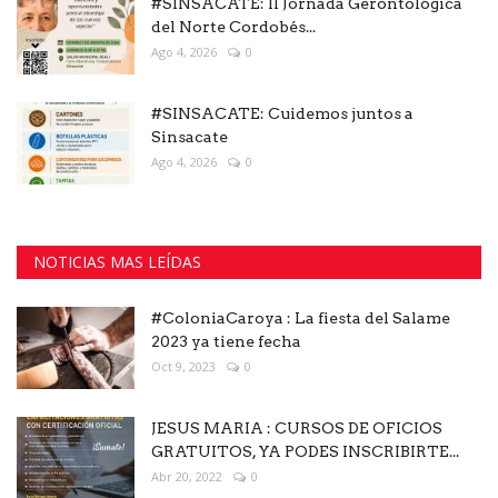
#SINSACATE: II Jornada Gerontológica
del Norte Cordobés...
Ago 4, 2026
0
#SINSACATE: Cuidemos juntos a
Sinsacate
Ago 4, 2026
0
NOTICIAS MAS LEÍDAS
#ColoniaCaroya : La fiesta del Salame
2023 ya tiene fecha
Oct 9, 2023
0
JESUS MARIA : CURSOS DE OFICIOS
GRATUITOS, YA PODES INSCRIBIRTE...
Abr 20, 2022
0