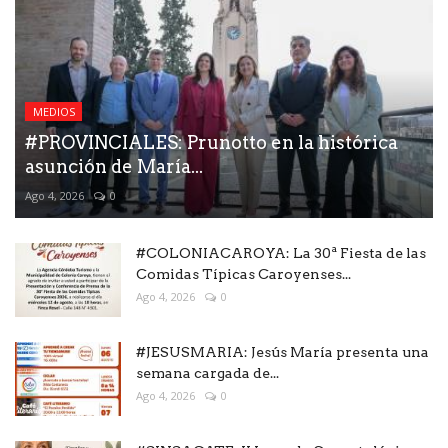
MEDIOS
#PROVINCIALES: Prunotto en la histórica
asunción de María...
Ago 4, 2026
0
#COLONIACAROYA: La 30ª Fiesta de las
Comidas Típicas Caroyenses...
Ago 4, 2026
0
#JESUSMARIA: Jesús María presenta una
semana cargada de...
Ago 4, 2026
0