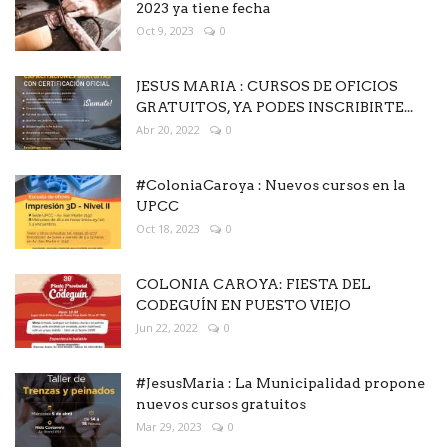
2023 ya tiene fecha
Oct 9, 2023
0
JESUS MARIA : CURSOS DE OFICIOS
GRATUITOS, YA PODES INSCRIBIRTE...
Abr 20, 2022
0
#ColoniaCaroya : Nuevos cursos en la
UPCC
Oct 18, 2023
0
COLONIA CAROYA: FIESTA DEL
CODEGUÍN EN PUESTO VIEJO
Jun 22, 2022
0
#JesusMaria : La Municipalidad propone
nuevos cursos gratuitos
Mar 29, 2023
0