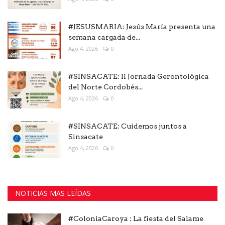
#JESUSMARIA: Jesús María presenta una
semana cargada de...
Ago 4, 2026
0
#SINSACATE: II Jornada Gerontológica
del Norte Cordobés...
Ago 4, 2026
0
#SINSACATE: Cuidemos juntos a
Sinsacate
Ago 4, 2026
0
NOTICIAS MAS LEÍDAS
#ColoniaCaroya : La fiesta del Salame