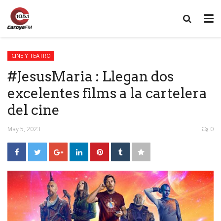
CINE Y TEATRO
#JesusMaria : Llegan dos
excelentes films a la cartelera
del cine
May 5, 2023
0