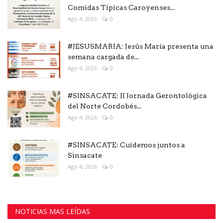
Comidas Típicas Caroyenses...
Ago 4, 2026
0
#JESUSMARIA: Jesús María presenta una
semana cargada de...
Ago 4, 2026
0
#SINSACATE: II Jornada Gerontológica
del Norte Cordobés...
Ago 4, 2026
0
#SINSACATE: Cuidemos juntos a
Sinsacate
Ago 4, 2026
0
NOTICIAS MAS LEÍDAS