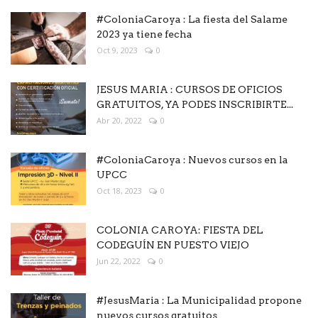
#ColoniaCaroya : La fiesta del Salame
2023 ya tiene fecha
Oct 9, 2023
0
JESUS MARIA : CURSOS DE OFICIOS
GRATUITOS, YA PODES INSCRIBIRTE...
Abr 20, 2022
0
#ColoniaCaroya : Nuevos cursos en la
UPCC
Oct 18, 2023
0
COLONIA CAROYA: FIESTA DEL
CODEGUÍN EN PUESTO VIEJO
Jun 22, 2022
0
#JesusMaria : La Municipalidad propone
nuevos cursos gratuitos