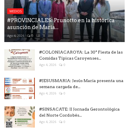
MEDIOS
#PROVINCIALES: Prunotto en la histórica
asunción de María...
Ago 4, 2026
0
#COLONIACAROYA: La 30ª Fiesta de las
Comidas Típicas Caroyenses...
Ago 4, 2026
0
#JESUSMARIA: Jesús María presenta una
semana cargada de...
Ago 4, 2026
0
#SINSACATE: II Jornada Gerontológica
del Norte Cordobés...
Ago 4, 2026
0