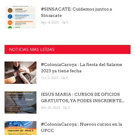
#SINSACATE: Cuidemos juntos a
Sinsacate
Ago 4, 2026
0
NOTICIAS MAS LEÍDAS
#ColoniaCaroya : La fiesta del Salame
2023 ya tiene fecha
Oct 9, 2023
0
JESUS MARIA : CURSOS DE OFICIOS
GRATUITOS, YA PODES INSCRIBIRTE...
Abr 20, 2022
0
#ColoniaCaroya : Nuevos cursos en la
UPCC