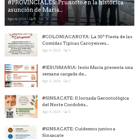
#PROVINCIALES: Prunotto en la histórica
asunción de María...
Ago 4, 2026
0
#COLONIACAROYA: La 30ª Fiesta de las
Comidas Típicas Caroyenses...
Ago 4, 2026
0
#JESUSMARIA: Jesús María presenta una
semana cargada de...
Ago 4, 2026
0
#SINSACATE: II Jornada Gerontológica
del Norte Cordobés...
Ago 4, 2026
0
#SINSACATE: Cuidemos juntos a
Sinsacate