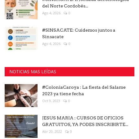
del Norte Cordobés...
Ago 4, 2026
0
#SINSACATE: Cuidemos juntos a
Sinsacate
Ago 4, 2026
0
NOTICIAS MAS LEÍDAS
#ColoniaCaroya : La fiesta del Salame
2023 ya tiene fecha
Oct 9, 2023
0
JESUS MARIA : CURSOS DE OFICIOS
GRATUITOS, YA PODES INSCRIBIRTE...
Abr 20, 2022
0