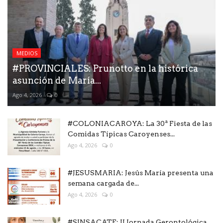
MEDIOS
#PROVINCIALES: Prunotto en la histórica
asunción de María...
Ago 4, 2026
0
#COLONIACAROYA: La 30ª Fiesta de las
Comidas Típicas Caroyenses...
Ago 4, 2026
0
#JESUSMARIA: Jesús María presenta una
semana cargada de...
Ago 4, 2026
0
#SINSACATE: II Jornada Gerontológica