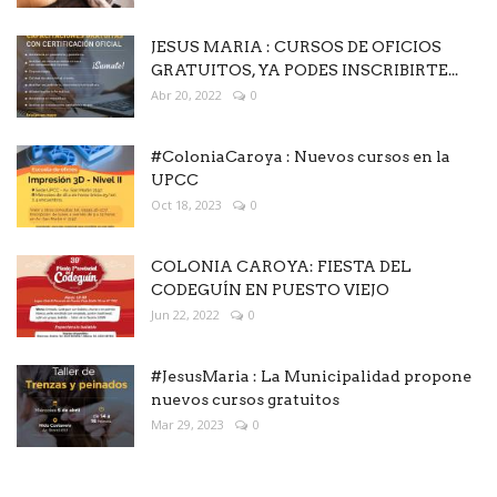
JESUS MARIA : CURSOS DE OFICIOS
GRATUITOS, YA PODES INSCRIBIRTE...
Abr 20, 2022
0
#ColoniaCaroya : Nuevos cursos en la
UPCC
Oct 18, 2023
0
COLONIA CAROYA: FIESTA DEL
CODEGUÍN EN PUESTO VIEJO
Jun 22, 2022
0
#JesusMaria : La Municipalidad propone
nuevos cursos gratuitos
Mar 29, 2023
0