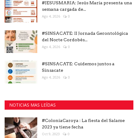
#JESUSMARIA: Jesús María presenta una
semana cargada de...
Ago 4, 2026
0
#SINSACATE: II Jornada Gerontológica
del Norte Cordobés...
Ago 4, 2026
0
#SINSACATE: Cuidemos juntos a
Sinsacate
Ago 4, 2026
0
NOTICIAS MAS LEÍDAS
#ColoniaCaroya : La fiesta del Salame
2023 ya tiene fecha
Oct 9, 2023
0