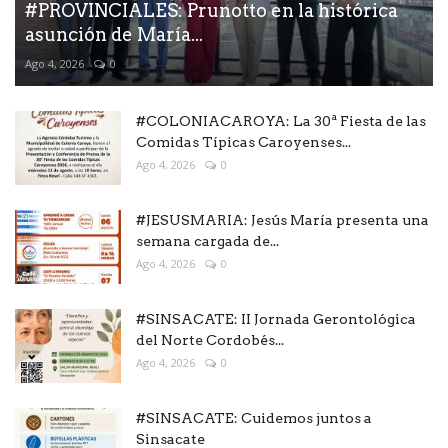
#PROVINCIALES: Prunotto en la histórica
asunción de María...
Ago 4, 2026
0
#COLONIACAROYA: La 30ª Fiesta de las
Comidas Típicas Caroyenses...
Ago 4, 2026
0
#JESUSMARIA: Jesús María presenta una
semana cargada de...
Ago 4, 2026
0
#SINSACATE: II Jornada Gerontológica
del Norte Cordobés...
Ago 4, 2026
0
#SINSACATE: Cuidemos juntos a
Sinsacate