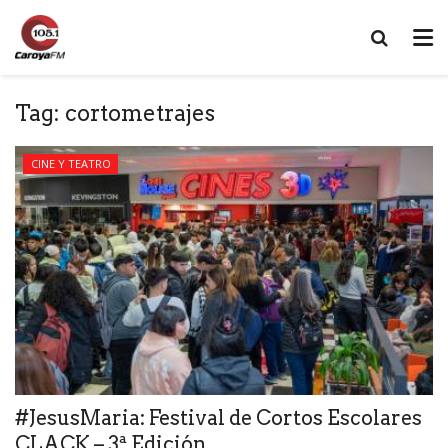
Tag:
cortometrajes
CINE Y TEATRO
#JesusMaria: Festival de Cortos Escolares
CLACK – 3ª Edición