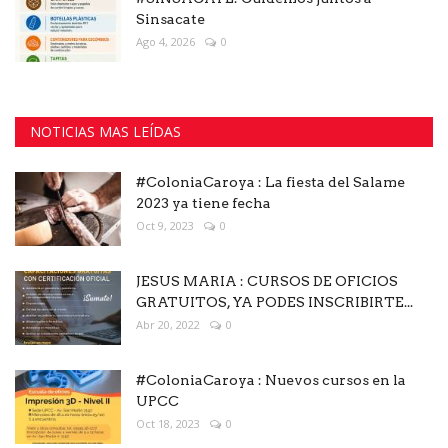
Sinsacate
Ago 4, 2026
0
NOTICIAS MAS LEÍDAS
#ColoniaCaroya : La fiesta del Salame
2023 ya tiene fecha
Oct 9, 2023
0
JESUS MARIA : CURSOS DE OFICIOS
GRATUITOS, YA PODES INSCRIBIRTE...
Abr 20, 2022
0
#ColoniaCaroya : Nuevos cursos en la
UPCC
Oct 18, 2023
0