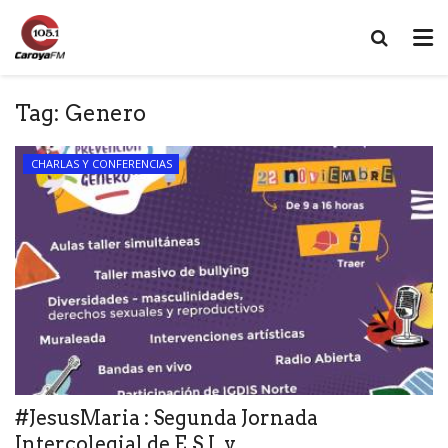
Tag:
Genero
CHARLAS Y CONFERENCIAS
#JesusMaria : Segunda Jornada
Intercolegial de E.S.I. y...