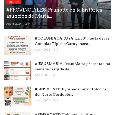
MEDIOS
#PROVINCIALES: Prunotto en la histórica
asunción de María...
Ago 4, 2026
0
#COLONIACAROYA: La 30ª Fiesta de las
Comidas Típicas Caroyenses...
Ago 4, 2026
0
#JESUSMARIA: Jesús María presenta una
semana cargada de...
Ago 4, 2026
0
#SINSACATE: II Jornada Gerontológica
del Norte Cordobés...
Ago 4, 2026
0
#SINSACATE: Cuidemos juntos a