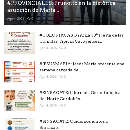
#PROVINCIALES: Prunotto en la histórica
asunción de María...
Ago 4, 2026
0
#COLONIACAROYA: La 30ª Fiesta de las
Comidas Típicas Caroyenses...
Ago 4, 2026
0
#JESUSMARIA: Jesús María presenta una
semana cargada de...
Ago 4, 2026
0
#SINSACATE: II Jornada Gerontológica
del Norte Cordobés...
Ago 4, 2026
0
#SINSACATE: Cuidemos juntos a
Sinsacate