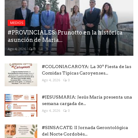
MEDIOS
#PROVINCIALES: Prunotto en la histórica
asunción de María...
Ago 4, 2026
0
#COLONIACAROYA: La 30ª Fiesta de las
Comidas Típicas Caroyenses...
Ago 4, 2026
0
#JESUSMARIA: Jesús María presenta una
semana cargada de...
Ago 4, 2026
0
#SINSACATE: II Jornada Gerontológica
del Norte Cordobés...