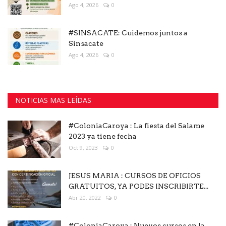
Ago 4, 2026
0
#SINSACATE: Cuidemos juntos a
Sinsacate
Ago 4, 2026
0
NOTICIAS MAS LEÍDAS
#ColoniaCaroya : La fiesta del Salame
2023 ya tiene fecha
Oct 9, 2023
0
JESUS MARIA : CURSOS DE OFICIOS
GRATUITOS, YA PODES INSCRIBIRTE...
Abr 20, 2022
0
#ColoniaCaroya : Nuevos cursos en la