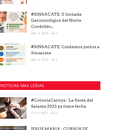
#SINSACATE: II Jornada
Gerontológica del Norte
Cordobés...
Ago 4, 2026
0
#SINSACATE: Cuidemos juntos a
Sinsacate
Ago 4, 2026
0
NOTICIAS MAS LEÍDAS
#ColoniaCaroya : La fiesta del
Salame 2023 ya tiene fecha
Oct 9, 2023
0
JESUS MARIA : CURSOS DE