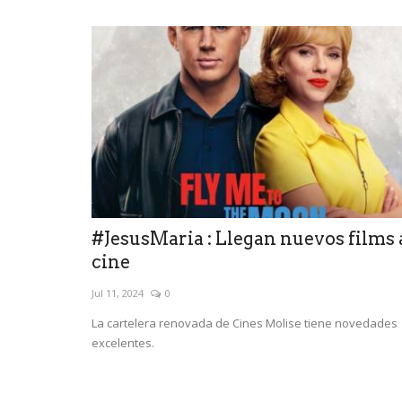
#JesusMaria : Llegan nuevos films 
cine
Jul 11, 2024
0
La cartelera renovada de Cines Molise tiene novedades
excelentes.