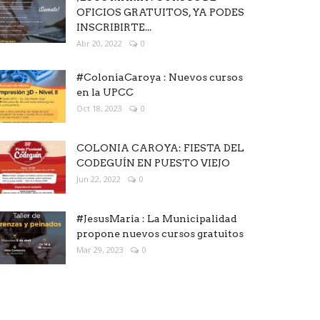
OFICIOS GRATUITOS, YA PODES
INSCRIBIRTE...
Abr 20, 2022
0
#ColoniaCaroya : Nuevos cursos
en la UPCC
Oct 18, 2023
0
COLONIA CAROYA: FIESTA DEL
CODEGUÍN EN PUESTO VIEJO
Jun 22, 2022
0
#JesusMaria : La Municipalidad
propone nuevos cursos gratuitos
Mar 29, 2023
0