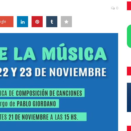
0
gle