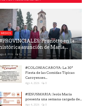
MEDIOS
#PROVINCIALES: Prunotto en la
histórica asunción de María...
Ago 4, 2026
0
#COLONIACAROYA: La 30ª
Fiesta de las Comidas Típicas
Caroyenses...
Ago 4, 2026
0
#JESUSMARIA: Jesús María
presenta una semana cargada de...
Ago 4, 2026
0