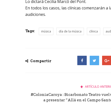
Lo dictará Cecilia Marcó del Pont.
En todos los casos, las clínicas comenzarán a l
audiciones.
Tags:
música
día de la música
clínica
aud
Compartir
Facebook
Twitter
Goog
ARTÍCULO ANTERI
#ColoniaCaroya : Bicarbonato Teatro vuel
a presentar “Allá en el Campo Sant