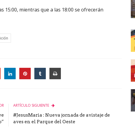
as 15:00, mientras que a las 18:00 se ofrecerán
ición
le
OR
ARTÍCULO SIGUIENTE
ve
#JesusMaria : Nueva jornada de avistaje de
o”
aves en el Parque del Oeste