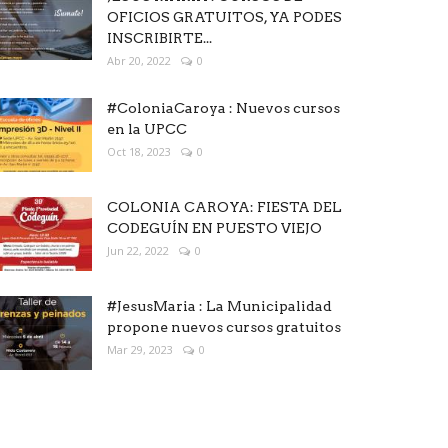
OFICIOS GRATUITOS, YA PODES
INSCRIBIRTE...
Abr 20, 2022
0
#ColoniaCaroya : Nuevos cursos
en la UPCC
Oct 18, 2023
0
COLONIA CAROYA: FIESTA DEL
CODEGUÍN EN PUESTO VIEJO
Jun 22, 2022
0
#JesusMaria : La Municipalidad
propone nuevos cursos gratuitos
Mar 29, 2023
0