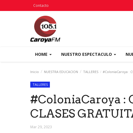
Contacto
HOME
NUESTRO ESPECTACULO
NU
Inicio
NUESTRA EDUCACION
TALLERES
#ColoniaCaroya :
TALLERES
#ColoniaCaroya 
CLASES GRATUIT
Mar 29, 2023