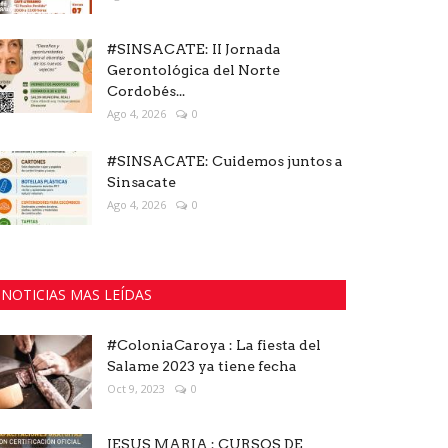
#SINSACATE: II Jornada
Gerontológica del Norte
Cordobés...
Ago 4, 2026
0
#SINSACATE: Cuidemos juntos a
Sinsacate
Ago 4, 2026
0
NOTICIAS MAS LEÍDAS
#ColoniaCaroya : La fiesta del
Salame 2023 ya tiene fecha
Oct 9, 2023
0
JESUS MARIA : CURSOS DE