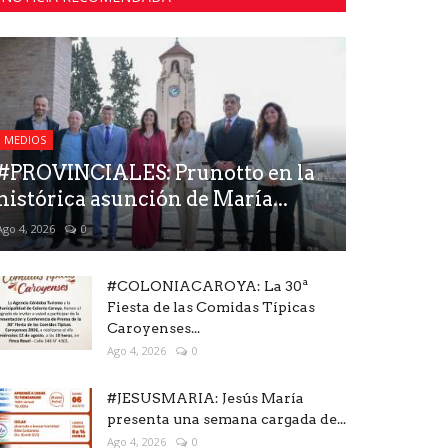
MEDIOS
#PROVINCIALES: Prunotto en la
histórica asunción de María...
Ago 4, 2026
0
#COLONIACAROYA: La 30ª
Fiesta de las Comidas Típicas
Caroyenses...
Ago 4, 2026
0
#JESUSMARIA: Jesús María
presenta una semana cargada de...
Ago 4, 2026
0