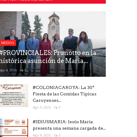
MEDIOS
#PROVINCIALES: Prunotto en la
histórica asunción de María...
Ago 4, 2026
0
#COLONIACAROYA: La 30ª
Fiesta de las Comidas Típicas
Caroyenses...
Ago 4, 2026
0
#JESUSMARIA: Jesús María
presenta una semana cargada de...
Ago 4, 2026
0