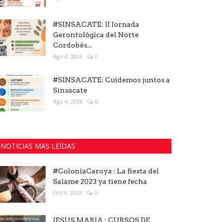
#SINSACATE: II Jornada
Gerontológica del Norte
Cordobés...
Ago 4, 2026
0
#SINSACATE: Cuidemos juntos a
Sinsacate
Ago 4, 2026
0
NOTICIAS MAS LEÍDAS
#ColoniaCaroya : La fiesta del
Salame 2023 ya tiene fecha
Oct 9, 2023
0
JESUS MARIA : CURSOS DE