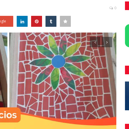
0
gle