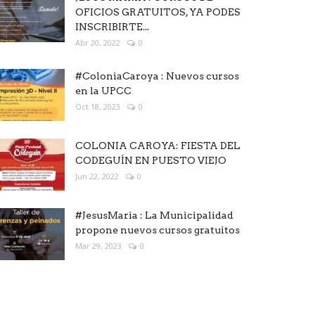
OFICIOS GRATUITOS, YA PODES
INSCRIBIRTE...
Abr 20, 2022
0
#ColoniaCaroya : Nuevos cursos
en la UPCC
Oct 18, 2023
0
COLONIA CAROYA: FIESTA DEL
CODEGUÍN EN PUESTO VIEJO
Jun 22, 2022
0
#JesusMaria : La Municipalidad
propone nuevos cursos gratuitos
Mar 29, 2023
0