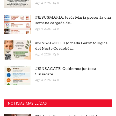
Ago 4, 2026
0
#JESUSMARIA: Jesús María presenta una
semana cargada de...
Ago 4, 2026
0
#SINSACATE: II Jornada Gerontológica
del Norte Cordobés...
Ago 4, 2026
0
#SINSACATE: Cuidemos juntos a
Sinsacate
Ago 4, 2026
0
NOTICIAS MAS LEÍDAS