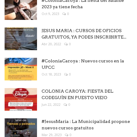
#ColoniaCaroya : La fiesta del Salame
2023 ya tiene fecha
Oct 9, 2023
0
JESUS MARIA : CURSOS DE OFICIOS
GRATUITOS, YA PODES INSCRIBIRTE...
Abr 20, 2022
0
#ColoniaCaroya : Nuevos cursos en la
UPCC
Oct 18, 2023
0
COLONIA CAROYA: FIESTA DEL
CODEGUÍN EN PUESTO VIEJO
Jun 22, 2022
0
#JesusMaria : La Municipalidad propone
nuevos cursos gratuitos
Mar 29, 2023
0