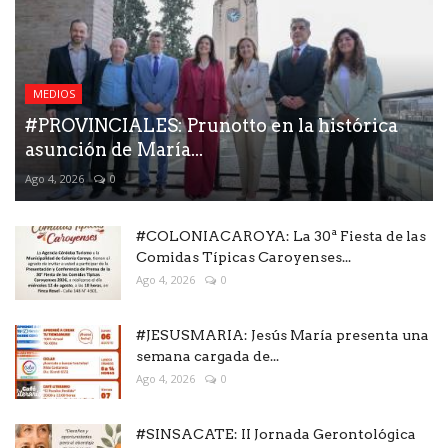
MEDIOS
#PROVINCIALES: Prunotto en la histórica
asunción de María...
Ago 4, 2026
0
#COLONIACAROYA: La 30ª Fiesta de las
Comidas Típicas Caroyenses...
Ago 4, 2026
0
#JESUSMARIA: Jesús María presenta una
semana cargada de...
Ago 4, 2026
0
#SINSACATE: II Jornada Gerontológica