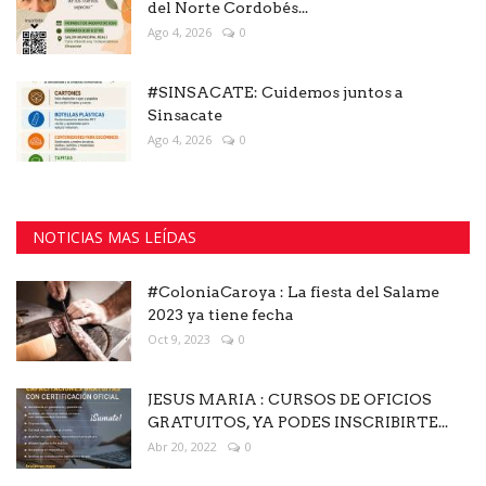
del Norte Cordobés...
Ago 4, 2026
0
#SINSACATE: Cuidemos juntos a
Sinsacate
Ago 4, 2026
0
NOTICIAS MAS LEÍDAS
#ColoniaCaroya : La fiesta del Salame
2023 ya tiene fecha
Oct 9, 2023
0
JESUS MARIA : CURSOS DE OFICIOS
GRATUITOS, YA PODES INSCRIBIRTE...
Abr 20, 2022
0