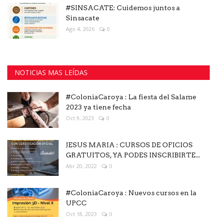
#SINSACATE: Cuidemos juntos a
Sinsacate
Ago 4, 2026
0
NOTICIAS MAS LEÍDAS
#ColoniaCaroya : La fiesta del Salame
2023 ya tiene fecha
Oct 9, 2023
0
JESUS MARIA : CURSOS DE OFICIOS
GRATUITOS, YA PODES INSCRIBIRTE...
Abr 20, 2022
0
#ColoniaCaroya : Nuevos cursos en la
UPCC
Oct 18, 2023
0