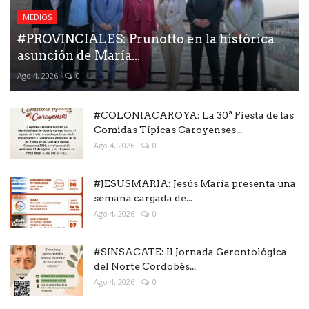
MEDIOS
#PROVINCIALES: Prunotto en la histórica
asunción de María...
Ago 4, 2026
0
#COLONIACAROYA: La 30ª Fiesta de las
Comidas Típicas Caroyenses...
Ago 4, 2026
0
#JESUSMARIA: Jesús María presenta una
semana cargada de...
Ago 4, 2026
0
#SINSACATE: II Jornada Gerontológica
del Norte Cordobés...
Ago 4, 2026
0