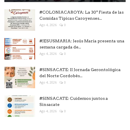
#COLONIACAROYA: La 30ª Fiesta de las
Comidas Típicas Caroyenses...
Ago 4, 2026
0
#JESUSMARIA: Jesús María presenta una
semana cargada de...
Ago 4, 2026
0
#SINSACATE: II Jornada Gerontológica
del Norte Cordobés...
Ago 4, 2026
0
#SINSACATE: Cuidemos juntos a
Sinsacate
Ago 4, 2026
0