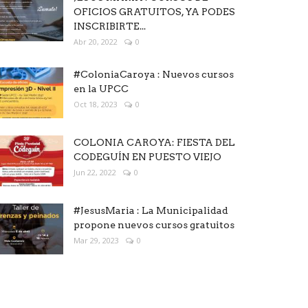
OFICIOS GRATUITOS, YA PODES
INSCRIBIRTE...
Abr 20, 2022
0
#ColoniaCaroya : Nuevos cursos
en la UPCC
Oct 18, 2023
0
COLONIA CAROYA: FIESTA DEL
CODEGUÍN EN PUESTO VIEJO
Jun 22, 2022
0
#JesusMaria : La Municipalidad
propone nuevos cursos gratuitos
Mar 29, 2023
0