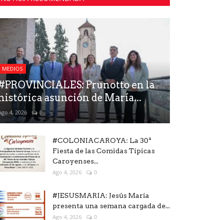
MEDIOS
#PROVINCIALES: Prunotto en la
histórica asunción de María...
Ago 4, 2026
0
#COLONIACAROYA: La 30ª
Fiesta de las Comidas Típicas
Caroyenses...
Ago 4, 2026
0
#JESUSMARIA: Jesús María
presenta una semana cargada de...
Ago 4, 2026
0