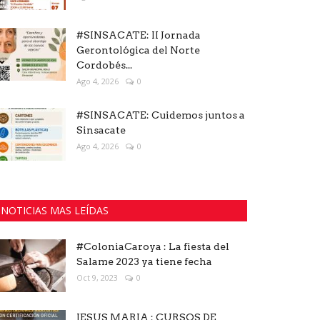
#SINSACATE: II Jornada
Gerontológica del Norte
Cordobés...
Ago 4, 2026
0
#SINSACATE: Cuidemos juntos a
Sinsacate
Ago 4, 2026
0
NOTICIAS MAS LEÍDAS
#ColoniaCaroya : La fiesta del
Salame 2023 ya tiene fecha
Oct 9, 2023
0
JESUS MARIA : CURSOS DE