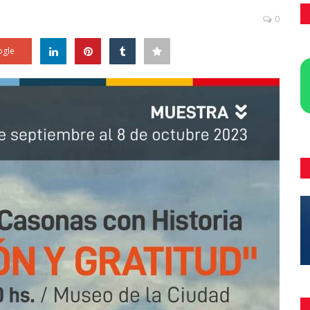
0
gle