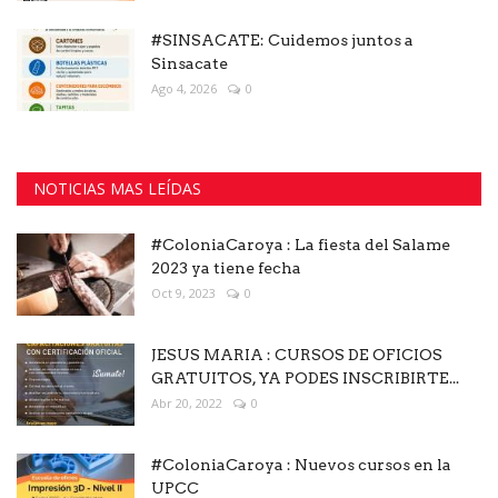
#SINSACATE: Cuidemos juntos a
Sinsacate
Ago 4, 2026
0
NOTICIAS MAS LEÍDAS
#ColoniaCaroya : La fiesta del Salame
2023 ya tiene fecha
Oct 9, 2023
0
JESUS MARIA : CURSOS DE OFICIOS
GRATUITOS, YA PODES INSCRIBIRTE...
Abr 20, 2022
0
#ColoniaCaroya : Nuevos cursos en la
UPCC