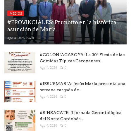
MEDIOS
#PROVINCIALES: Prunotto en la histórica
asunción de María...
Ago 4, 2026
0
#COLONIACAROYA: La 30ª Fiesta de las
Comidas Típicas Caroyenses...
Ago 4, 2026
0
#JESUSMARIA: Jesús María presenta una
semana cargada de...
Ago 4, 2026
0
#SINSACATE: II Jornada Gerontológica
del Norte Cordobés...
Ago 4, 2026
0